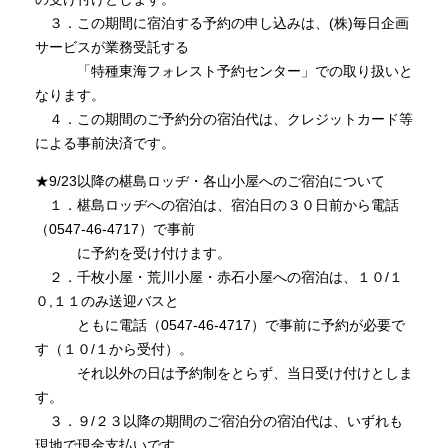
３．この期間に宿泊する予約の申し込みは、(株)毎日企画
サービスが業務受託する
「特種東海フォレスト予約センター」での取り扱いと
なります。
４．この期間のご予約分の宿泊代は、クレジットカード等
による事前決済です。
★9/23以降の椹島ロッヂ・各山小屋へのご宿泊について
１．椹島ロッヂへの宿泊は、宿泊日の３０日前から電話
（0547-46-4717）で事前
に予約を受け付けます。
２．千枚小屋・荒川小屋・赤石小屋への宿泊は、１０/１
０,１１のみ送迎バスと
ともに電話（0547-46-4717）で事前に予約が必要で
す（１０/１から受付）。
それ以外の日は予約制をとらず、当日受け付けとしま
す。
３．９/２３以降の期間のご宿泊分の宿泊代は、いずれも
現地で現金支払いです。