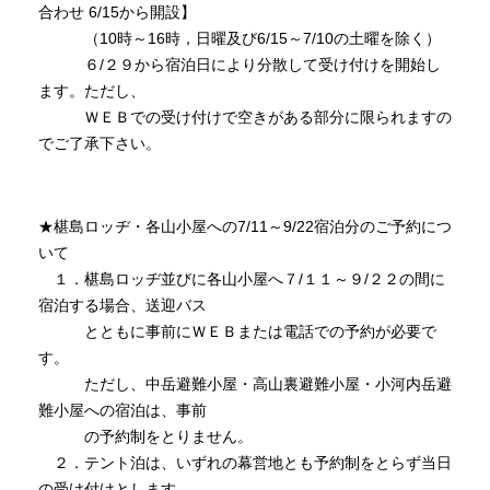
合わせ 6/15から開設】
（10時～16時，日曜及び6/15～7/10の土曜を除く）
お問い合わせ
６/２９から宿泊日により分散して受け付けを開始し
ます。ただし、
ＷＥＢでの受け付けで空きがある部分に限られますの
サイトマップ
サイトポリシー
でご了承下さい。
個人情報保護方針
★椹島ロッヂ・各山小屋への7/11～9/22宿泊分のご予約につ
いて
１．椹島ロッヂ並びに各山小屋へ７/１１～９/２２の間に
宿泊する場合、送迎バス
とともに事前にＷＥＢまたは電話での予約が必要で
す。
ただし、中岳避難小屋・高山裏避難小屋・小河内岳避
難小屋への宿泊は、事前
の予約制をとりません。
２．テント泊は、いずれの幕営地とも予約制をとらず当日
の受け付けとします。