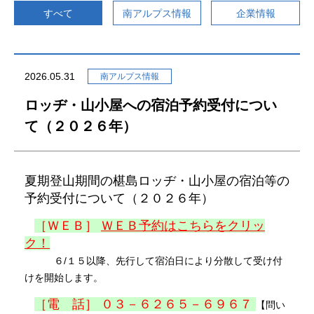
すべて
南アルプス情報
企業情報
南アルプス情報
2026.05.31
南アルプス情報
南アルプスの自然
渓流釣り
ロッヂ・山小屋への宿泊予約受付につい
登山者の皆様へ
交通アクセス
て（２０２６年）
送迎バス
夏期登山期間の椹島ロッヂ・山小屋の宿泊等の
予約受付について（２０２６年）
［ＷＥＢ］
ＷＥＢ予約はこちらをクリッ
施設予約
ク！
６/１５以降、先行して宿泊日により分散して受け付
けを開始します。
よくあるご質問
［電 話］ ０３－６２６５－６９６７
【問い