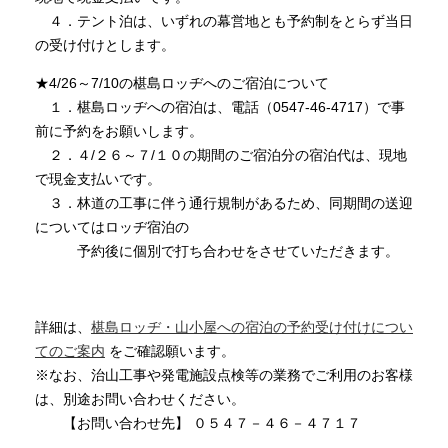
４．テント泊は、いずれの幕営地とも予約制をとらず当日
の受け付けとします。
★4/26～7/10の椹島ロッヂへのご宿泊について
１．椹島ロッヂへの宿泊は、電話（0547-46-4717）で事
前に予約をお願いします。
２．４/２６～７/１０の期間のご宿泊分の宿泊代は、現地
で現金支払いです。
３．林道の工事に伴う通行規制があるため、同期間の送迎
についてはロッヂ宿泊の
予約後に個別で打ち合わせをさせていただきます。
詳細は、
椹島ロッヂ・山小屋への宿泊の予約受け付けについ
てのご案内
をご確認願います。
※なお、治山工事や発電施設点検等の業務でご利用のお客様
は、別途お問い合わせください。
【お問い合わせ先】 ０５４７－４６－４７１７