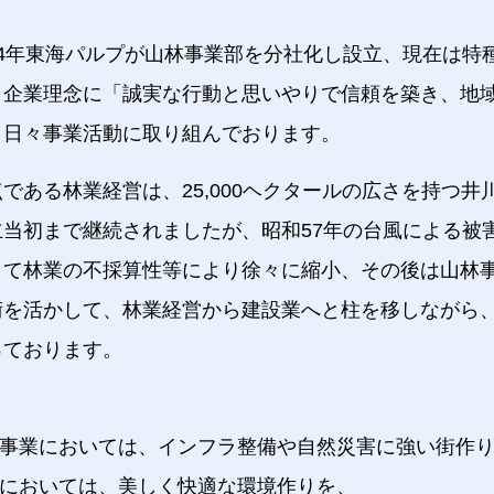
54年東海パルプが山林事業部を分社化し設立、現在は特
、企業理念に「誠実な行動と思いやりで信頼を築き、地
、日々事業活動に取り組んでおります。
である林業経営は、25,000ヘクタールの広さを持つ井
当初まで継続されましたが、昭和57年の台風による被
して林業の不採算性等により徐々に縮小、その後は山林
術を活かして、林業経営から建設業へと柱を移しながら
っております。
事業においては、インフラ整備や自然災害に強い街作
においては、美しく快適な環境作りを、