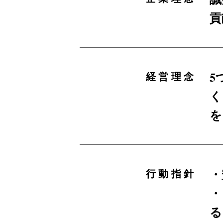
貢
5
経営理念
く
を
・
行動指針
・
る