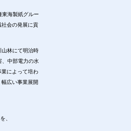
種東海製紙グルー
域社会の発展に貢
川山林にて明治時
害、中部電力の水
事業によって培わ
、幅広い事業展開
りを、