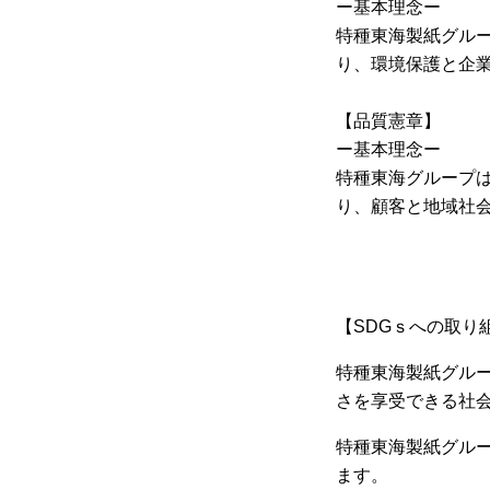
ー基本理念ー
特種東海製紙グル
り、環境保護と企
【品質憲章】
ー基本理念ー
特種東海グループ
り、顧客と地域社
【SDGｓへの取り
特種東海製紙グル
さを享受できる社
特種東海製紙グル
ます。