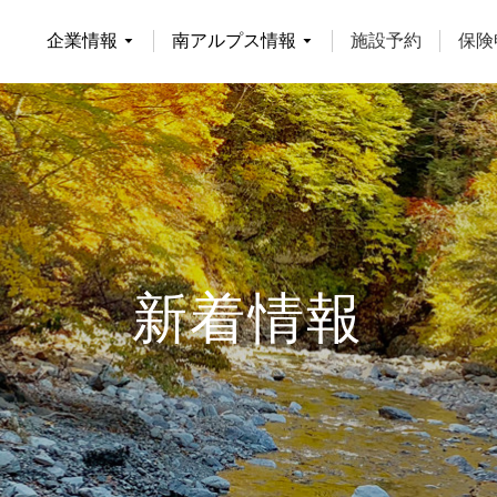
企業情報
南アルプス情報
施設予約
保険
南アルプス情報
新着情報
南アルプスの自然
渓流釣り
登山者の皆様へ