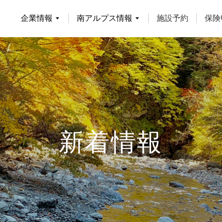
企業情報
南アルプス情報
施設予約
保険
南アルプス情報
新着情報
南アルプスの自然
渓流釣り
登山者の皆様へ