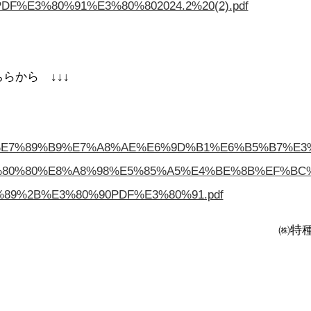
%E3%80%91%E3%80%802024.2%20(2).pdf
らから ↓↓↓
88%B1%E7%89%B9%E7%A8%AE%E6%9D%B1%E6%B5%B7%
%80%80%E8%A8%98%E5%85%A5%E4%BE%8B%EF%BC
89%2B%E3%80%90PDF%E3%80%91.pdf
㈱特種