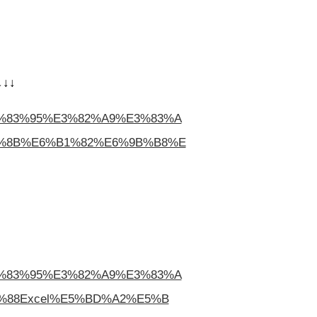
↓↓↓
E3%83%95%E3%82%A9%E3%83%A
%8B%E6%B1%82%E6%9B%B8%E
E3%83%95%E3%82%A9%E3%83%A
88Excel%E5%BD%A2%E5%B