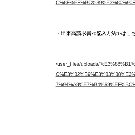
C%8F%EF%BC%89%E3%80%90PDF
・出来高請求書≪
≫はこち
記入方法
/user_files/uploads/%E3%
C%E3%82%B9%E3%83%88%E3
7%94%A8%E7%B4%99%EF%BC%