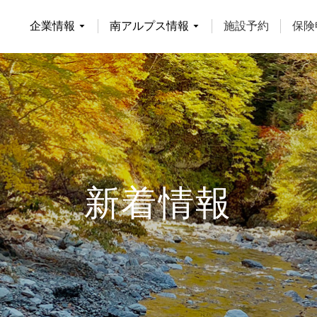
企業情報
南アルプス情報
施設予約
保険
南アルプス情報
新着情報
南アルプスの自然
渓流釣り
登山者の皆様へ